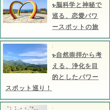
脳科学と神秘で
✨
巡る、恋愛パワ
ースポットの旅
;
自然崇拝から考
✨
える、浄化を目
的としたパワー
スポット巡り！
;