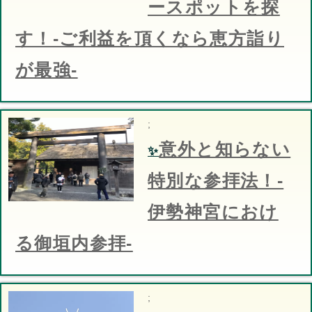
ースポットを探
す！-ご利益を頂くなら恵方詣り
が最強-
;
意外と知らない
✨
特別な参拝法！-
伊勢神宮におけ
る御垣内参拝-
;