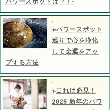
パワースポットは？！-
;
パワースポット
✨
巡りで心を浄化
して金運をアッ
プする方法
;
これは必見！
✨
2025 新年のパワ