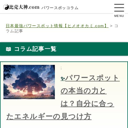
パワースポッコラム
MENU
日本最強パワースポット情報【ヒメオオカミ.com】
>
コ
ラム記事
📖 コラム記事一覧
;
パワースポット
✨
の本当の力と
は？自分に合っ
たエネルギーの見つけ方