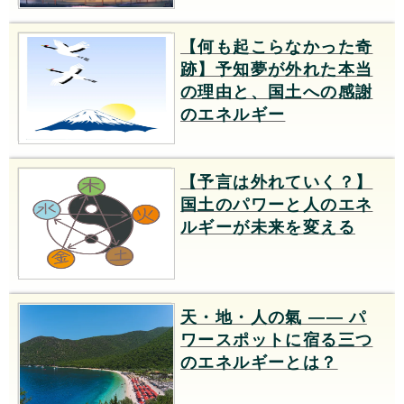
【何も起こらなかった奇
跡】予知夢が外れた本当
の理由と、国土への感謝
のエネルギー
【予言は外れていく？】
国土のパワーと人のエネ
ルギーが未来を変える
天・地・人の氣 —— パ
ワースポットに宿る三つ
のエネルギーとは？