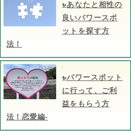
あなたと相性の
✨
良いパワースポ
ットを探す方
法！
;
パワースポット
✨
に行って、ご利
益をもらう方
法！恋愛編-