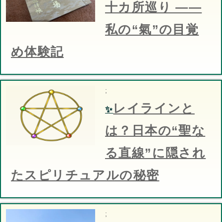
十カ所巡り ——
私の“氣”の目覚
め体験記
;
レイラインと
✨
は？日本の“聖な
る直線”に隠され
たスピリチュアルの秘密
;