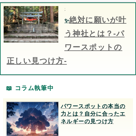
;
絶対に願いが叶
✨
う神社とは？-パ
ワースポットの
正しい見つけ方-
📖
コラム執筆中
パワースポットの本当の
力とは？自分に合ったエ
ネルギーの見つけ方