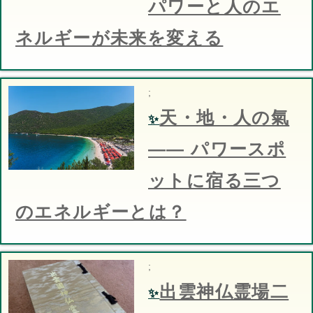
パワーと人のエ
ネルギーが未来を変える
;
天・地・人の氣
✨
—— パワースポ
ットに宿る三つ
のエネルギーとは？
;
出雲神仏霊場二
✨