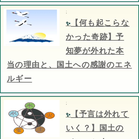
;
【何も起こらな
✨
かった奇跡】予
知夢が外れた本
当の理由と、国土への感謝のエネ
ルギー
;
【予言は外れて
✨
いく？】国土の