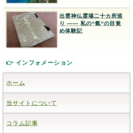
出雲神仏霊場二十カ所巡
り —— 私の“氣”の目覚
め体験記
👉 インフォメーション
ホーム
当サイトについて
コラム記事