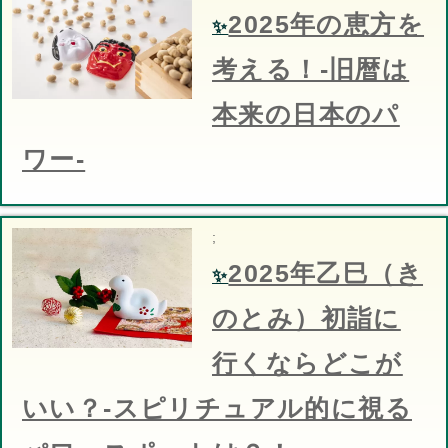
2025年の恵方を
✨
考える！-旧暦は
本来の日本のパ
ワー-
;
2025年乙巳（き
✨
のとみ）初詣に
行くならどこが
いい？-スピリチュアル的に視る