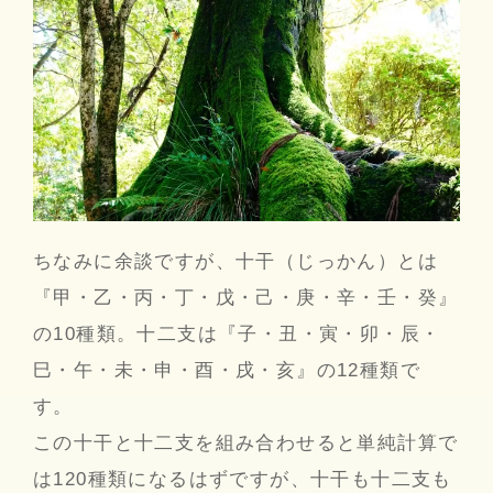
ちなみに余談ですが、十干（じっかん）とは
『甲・乙・丙・丁・戊・己・庚・辛・壬・癸』
の10種類。十二支は『子・丑・寅・卯・辰・
巳・午・未・申・酉・戌・亥』の12種類で
す。
この十干と十二支を組み合わせると単純計算で
は120種類になるはずですが、十干も十二支も