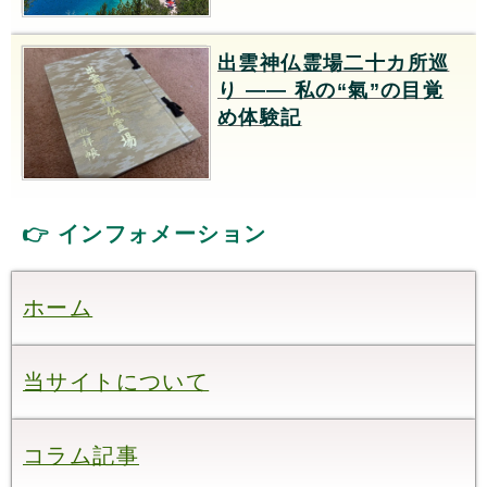
出雲神仏霊場二十カ所巡
り —— 私の“氣”の目覚
め体験記
👉 インフォメーション
ホーム
当サイトについて
コラム記事