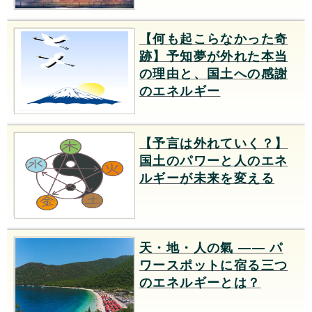
【何も起こらなかった奇
跡】予知夢が外れた本当
の理由と、国土への感謝
のエネルギー
【予言は外れていく？】
国土のパワーと人のエネ
ルギーが未来を変える
天・地・人の氣 —— パ
ワースポットに宿る三つ
のエネルギーとは？