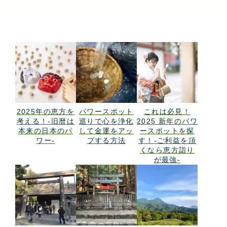
2025年の恵方を
パワースポット
これは必見！
考える！-旧暦は
巡りで心を浄化
2025 新年のパワ
本来の日本のパ
して金運をアッ
ースポットを探
ワー-
プする方法
す！-ご利益を頂
くなら恵方詣り
が最強-