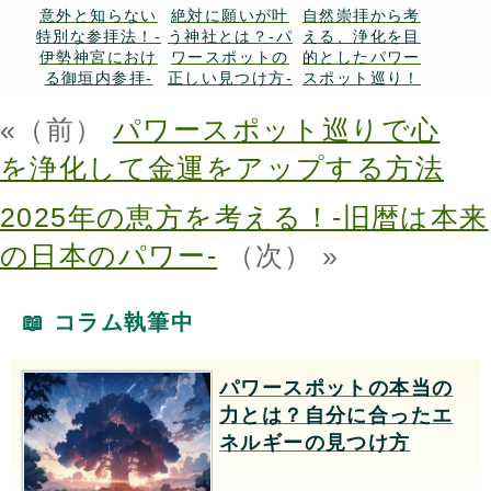
意外と知らない
絶対に願いが叶
自然崇拝から考
特別な参拝法！-
う神社とは？-パ
える、浄化を目
伊勢神宮におけ
ワースポットの
的としたパワー
る御垣内参拝-
正しい見つけ方-
スポット巡り！
«（前）
パワースポット巡りで心
を浄化して金運をアップする方法
2025年の恵方を考える！-旧暦は本来
の日本のパワー-
（次） »
📖
コラム執筆中
パワースポットの本当の
力とは？自分に合ったエ
ネルギーの見つけ方