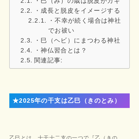
・巳（み）の歳は脱皮がカギ
・成長と脱皮をイメージする
・不幸が続く場合は神社
でお祓い
・巳（ヘビ）にまつわる神社
・神仏習合とは？
関連記事:
★
2025年の干支は乙巳（きのとみ）
乙巳とは、十干十二支の一つで『乙（きの